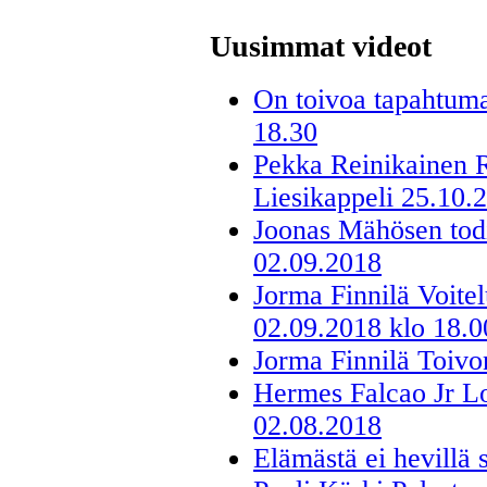
Uusimmat videot
On toivoa tapahtuma
18.30
Pekka Reinikainen R
Liesikappeli 25.10.
Joonas Mähösen todi
02.09.2018
Jorma Finnilä Voite
02.09.2018 klo 18.0
Jorma Finnilä Toivo
Hermes Falcao Jr Lo
02.08.2018
Elämästä ei hevillä 