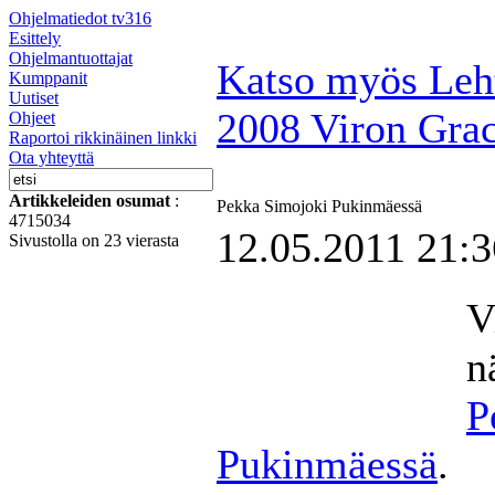
Ohjelmatiedot tv316
Esittely
Ohjelmantuottajat
Katso myös Leht
Kumppanit
Uutiset
2008 Viron Grac
Ohjeet
Raportoi rikkinäinen linkki
Ota yhteyttä
Artikkeleiden osumat
:
Pekka Simojoki Pukinmäessä
4715034
12.05.2011 21:3
Sivustolla on 23 vierasta
V
n
P
Pukinmäessä
.