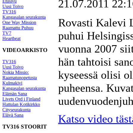
21.07.2011 22:1
Etusivu
Uusi Toivo
TV316
Kangasalan seurakunta
Rovasti Kalevi 
One Way Mission
Raamattu Puhuu
puhui Helsingis
TV7
Heartbeat
vuonna 2007 sii
VIDEOARKISTO
hän tahtoisi san
TV316
Uusi Toivo
kyseessä olisi o
Nokia Missio:
Raamatunopetusta
Kulmakivi
puheensa. Kuva
Kangasalan seurakunta
Elämän Sana
uudenvuodenjuhl
Livets Ord i Finland
Hattulan Kotikirkko
Cityseurakunta
Elävä Sana
Katso video täst
TV316 STOORIT