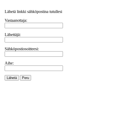
Lähetä linkki sähköpostina tutullesi
Vastaanottaja:
Lähettäjä:
Sähköpostiosoitteesi:
Aihe:
Lähetä
Peru